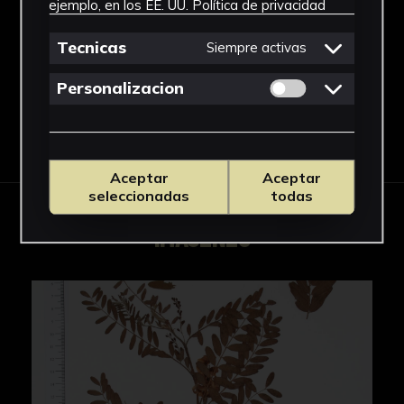
ejemplo, en los EE. UU.
Política de privacidad
Leguminosae
Ver más
Tecnicas
Siempre activas
Permitir cookies 
Personalizacion
Descargar Ficha
Aceptar
Aceptar
seleccionadas
todas
IMÁGENES