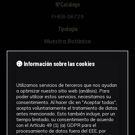
NºCatálogo
FHEB-06729
Tipología
Muestra Botánica
Cronología
Información sobre las cookies
SF
Fondo
Utilizamos servicios de terceros que nos ayudan
Fondo Herbario
a optimizar nuestro sitio web (análisis). Para
poder utilizar estos servicios, necesitamos su
Género
consentimiento. Al hacer clic en "Aceptar todas",
acepta voluntariamente el tratamiento de datos
Aeschynomene
antes mencionado. Esto también incluye, por un
tiempo limitado, su consentimiento de acuerdo
con el Artículo 49 (1) (a) GDPR para el
Familia
procesamiento de datos fuera del EEE, por