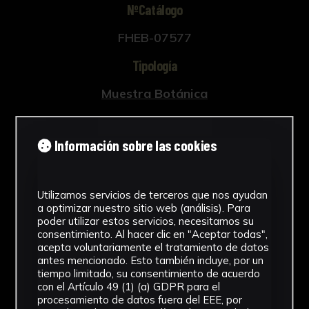
NºCatálogo
FHEB-07577
Tipología
Muestra Botánica
Cronología
Información sobre las cookies
SF
Fondo
Utilizamos servicios de terceros que nos ayudan
Fondo Herbario
a optimizar nuestro sitio web (análisis). Para
poder utilizar estos servicios, necesitamos su
Inscripciones
consentimiento. Al hacer clic en "Aceptar todas",
acepta voluntariamente el tratamiento de datos
U-044
antes mencionado. Esto también incluye, por un
tiempo limitado, su consentimiento de acuerdo
con el Artículo 49 (1) (a) GDPR para el
Género
procesamiento de datos fuera del EEE, por