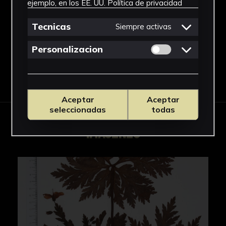
ejemplo, en los EE. UU.
Política de privacidad
Geranium
Ver más
Tecnicas
Siempre activas
Permitir cookies 
Personalizacion
Descargar Ficha
Aceptar
Aceptar
seleccionadas
todas
IMÁGENES