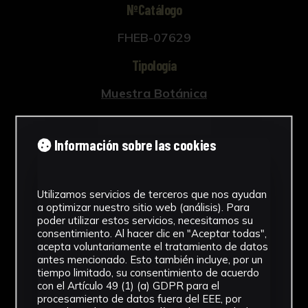
NºCatálogo
FHEB-07629
Tipología
Muestra Botánica
Cronología
Información sobre las cookies
SF
Fondo
Utilizamos servicios de terceros que nos ayudan
Fondo Herbario
a optimizar nuestro sitio web (análisis). Para
poder utilizar estos servicios, necesitamos su
Inscripciones
consentimiento. Al hacer clic en "Aceptar todas",
acepta voluntariamente el tratamiento de datos
U-046
antes mencionado. Esto también incluye, por un
tiempo limitado, su consentimiento de acuerdo
con el Artículo 49 (1) (a) GDPR para el
Género
procesamiento de datos fuera del EEE, por