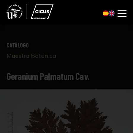
CATÁLOGO
Muestra Botánica
Geranium Palmatum Cav.