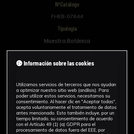
NºCatálogo
FHEB-07644
Tipología
Muestra Botánica
Cronología
Información sobre las cookies
SF
Fondo
Utilizamos servicios de terceros que nos ayudan
Fondo Herbario
a optimizar nuestro sitio web (análisis). Para
poder utilizar estos servicios, necesitamos su
Género
consentimiento. Al hacer clic en "Aceptar todas",
acepta voluntariamente el tratamiento de datos
Geranium
antes mencionado. Esto también incluye, por un
tiempo limitado, su consentimiento de acuerdo
con el Artículo 49 (1) (a) GDPR para el
Familia
procesamiento de datos fuera del EEE, por