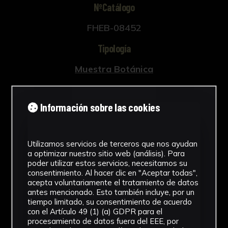
NºCatálogo
FHEB-08452
Tipología
Muestra Botánica
Cronología
Información sobre las cookies
SF
Fondo
Utilizamos servicios de terceros que nos ayudan
Fondo Herbario
a optimizar nuestro sitio web (análisis). Para
poder utilizar estos servicios, necesitamos su
Inscripciones
consentimiento. Al hacer clic en "Aceptar todas",
acepta voluntariamente el tratamiento de datos
U-077
antes mencionado. Esto también incluye, por un
tiempo limitado, su consentimiento de acuerdo
con el Artículo 49 (1) (a) GDPR para el
Género
procesamiento de datos fuera del EEE, por