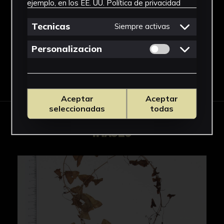
ejemplo, en los EE. UU.
Política de privacidad
Scrophulariaceae
See more
Tecnicas
Siempre activas
Permitir cookies 
Personalizacion
Download Datasheet
Aceptar
Aceptar
seleccionadas
todas
IMAGES