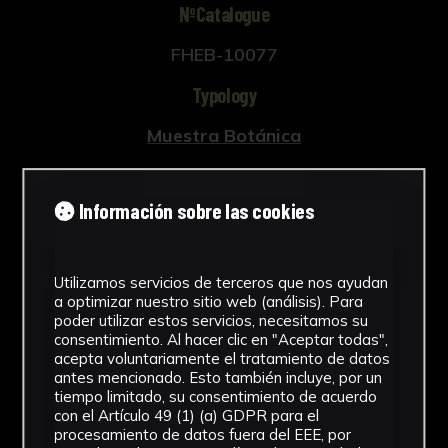
NºCatalogue
FHEB-10077
Typology
Muestra Botánica
Chronology
Información sobre las cookies
SF
Collection
Utilizamos servicios de terceros que nos ayudan
Fondo Herbario
a optimizar nuestro sitio web (análisis). Para
poder utilizar estos servicios, necesitamos su
Género
consentimiento. Al hacer clic en "Aceptar todas",
acepta voluntariamente el tratamiento de datos
Maurandya
antes mencionado. Esto también incluye, por un
tiempo limitado, su consentimiento de acuerdo
con el Artículo 49 (1) (a) GDPR para el
Familia
procesamiento de datos fuera del EEE, por