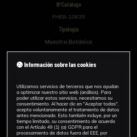
NºCatálogo
FHEB-10635
Tipología
Muestra Botánica
Cronología
Información sobre las cookies
SF
Fondo
Utilizamos servicios de terceros que nos ayudan
Fondo Herbario
a optimizar nuestro sitio web (análisis). Para
poder utilizar estos servicios, necesitamos su
Inscripciones
consentimiento. Al hacer clic en "Aceptar todas",
acepta voluntariamente el tratamiento de datos
U-102
antes mencionado. Esto también incluye, por un
tiempo limitado, su consentimiento de acuerdo
con el Artículo 49 (1) (a) GDPR para el
Género
procesamiento de datos fuera del EEE, por