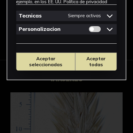
ejemplo, en los EE. UU.
Política de privacidad
Anthoxanthum
Ver más
Tecnicas
Siempre activas
Permitir cookies 
Personalizacion
Descargar Ficha
Aceptar
Aceptar
seleccionadas
todas
IMÁGENES