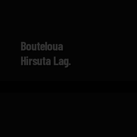
Bouteloua
Hirsuta Lag.
Inicio
Catálogo
Bouteloua hirsuta Lag.
FICHA TÉCNICA