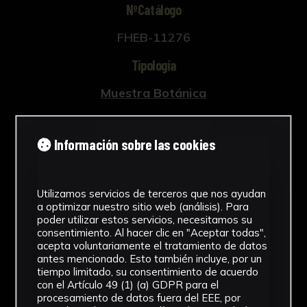
NºCatálogo
FHEB-11276
Tipología
Muestra Botánica
Cronología
Información sobre las cookies
SF
Fondo
Utilizamos servicios de terceros que nos ayudan
Fondo Herbario
a optimizar nuestro sitio web (análisis). Para
poder utilizar estos servicios, necesitamos su
Inscripciones
consentimiento. Al hacer clic en "Aceptar todas",
acepta voluntariamente el tratamiento de datos
U-078
antes mencionado. Esto también incluye, por un
tiempo limitado, su consentimiento de acuerdo
con el Artículo 49 (1) (a) GDPR para el
Género
procesamiento de datos fuera del EEE, por