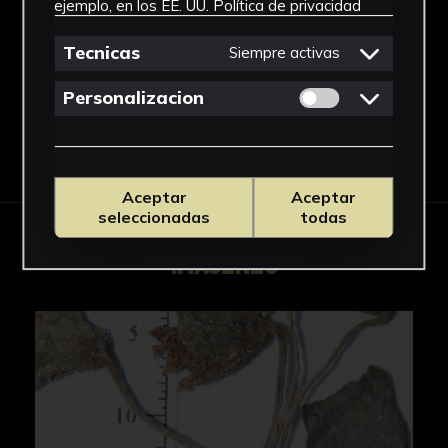
ejemplo, en los EE. UU.
Política de privacidad
Atropa
Ver más
Tecnicas
Siempre activas
Permitir cookies 
Personalizacion
Descargar Ficha
Aceptar
Aceptar
seleccionadas
todas
IMÁGENES