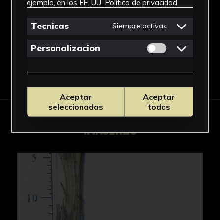
ejemplo, en los EE. UU.
Política de privacidad
Nicotiana
Ver más
Tecnicas
Siempre activas
Permitir cookies 
Personalizacion
Descargar Ficha
Aceptar
Aceptar
seleccionadas
todas
IMÁGENES