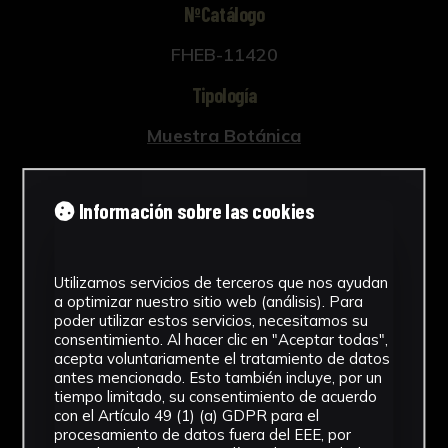
NºCatálogo
FHEB-11420
Tipología
Muestra Botánica
Cronología
Información sobre las cookies
SF
Fondo
Utilizamos servicios de terceros que nos ayudan
Fondo Herbario
a optimizar nuestro sitio web (análisis). Para
poder utilizar estos servicios, necesitamos su
Inscripciones
consentimiento. Al hacer clic en "Aceptar todas",
acepta voluntariamente el tratamiento de datos
U-081
antes mencionado. Esto también incluye, por un
tiempo limitado, su consentimiento de acuerdo
con el Artículo 49 (1) (a) GDPR para el
Género
procesamiento de datos fuera del EEE, por