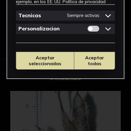
ejemplo, en los EE. UU.
Política de privacidad
Plantago
Ver más
Tecnicas
Siempre activas
Permitir cookies 
Personalizacion
Descargar Ficha
Aceptar
Aceptar
seleccionadas
todas
IMÁGENES