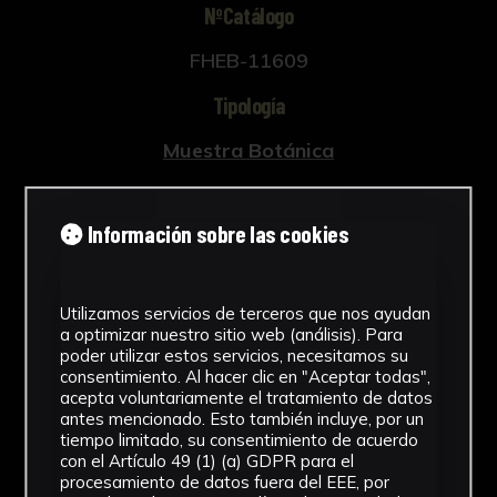
NºCatálogo
FHEB-11609
Tipología
Muestra Botánica
Cronología
Información sobre las cookies
SF
Fondo
Utilizamos servicios de terceros que nos ayudan
Fondo Herbario
a optimizar nuestro sitio web (análisis). Para
poder utilizar estos servicios, necesitamos su
Inscripciones
consentimiento. Al hacer clic en "Aceptar todas",
acepta voluntariamente el tratamiento de datos
B-034
antes mencionado. Esto también incluye, por un
tiempo limitado, su consentimiento de acuerdo
con el Artículo 49 (1) (a) GDPR para el
Género
procesamiento de datos fuera del EEE, por