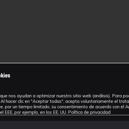
okies
que nos ayudan a optimizar nuestro sitio web (análisis). Para pode
Al hacer clic en "Aceptar todas", acepta voluntariamente el tra
, por un tiempo limitado, su consentimiento de acuerdo con el Ar
l EEE, por ejemplo, en los EE. UU.
Política de privacidad