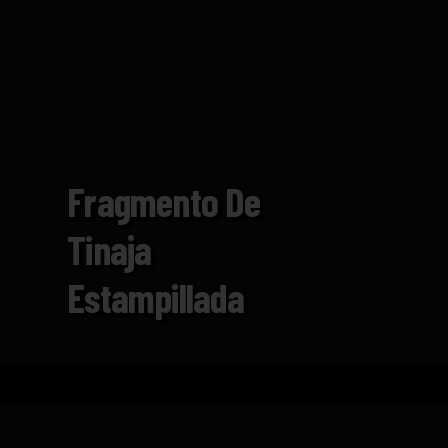
Fragmento De
Tinaja
Estampillada
Inicio
Catálogo
Fragmento de tinaja estampill