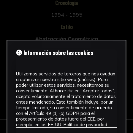
Cronología
1994 - 1995
Estilo
Abstracción Geométrica
Técnica
Información sobre las cookies
Impresión
Ver más
Utilizamos servicios de terceros que nos ayudan
a optimizar nuestro sitio web (análisis). Para
poder utilizar estos servicios, necesitamos su
consentimiento. Al hacer clic en "Aceptar todas",
acepta voluntariamente el tratamiento de datos
antes mencionado. Esto también incluye, por un
Descargar Ficha
tiempo limitado, su consentimiento de acuerdo
con el Artículo 49 (1) (a) GDPR para el
procesamiento de datos fuera del EEE, por
ejemplo, en los EE. UU.
Política de privacidad