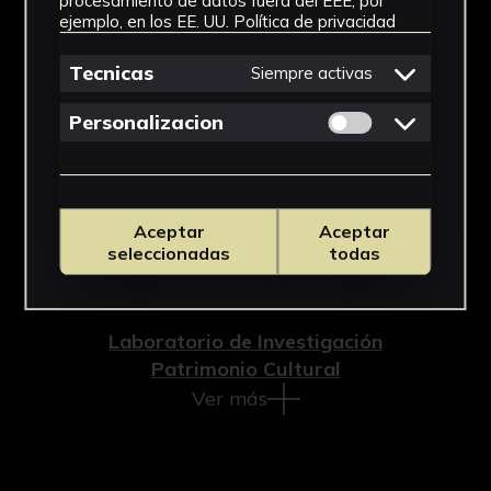
procesamiento de datos fuera del EEE, por
ejemplo, en los EE. UU.
Política de privacidad
Cronología
Tecnicas
Siempre activas
Época romana altoimperial
Estilo
Permitir cookies 
Personalizacion
Arte romano
Materiales
Aceptar
Aceptar
Cerámica
seleccionadas
todas
Ubicación
Laboratorio de Investigación
Patrimonio Cultural
Ver más