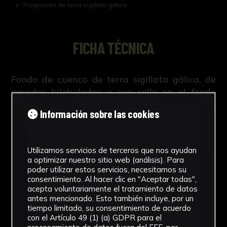
Fragmento de terra sigillata gálica
FICHA TÉCNICA
Fondo de cuenco de terra sigillata gálica, de
paredes bilobuladas y con sello en el fondo
interno.
Información sobre las cookies
Utilizamos servicios de terceros que nos ayudan
NºCatálogo
a optimizar nuestro sitio web (análisis). Para
poder utilizar estos servicios, necesitamos su
CAUS-0362
consentimiento. Al hacer clic en "Aceptar todas",
acepta voluntariamente el tratamiento de datos
antes mencionado. Esto también incluye, por un
Tipología
tiempo limitado, su consentimiento de acuerdo
con el Artículo 49 (1) (a) GDPR para el
Arqueología