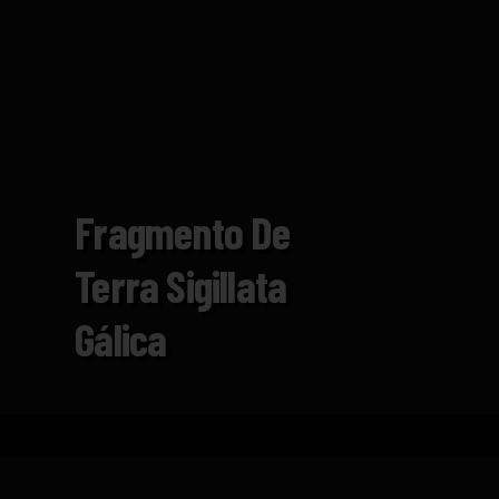
Fragmento De
Terra Sigillata
Gálica
Inicio
Catálogo
Fragmento de terra sigillata gá