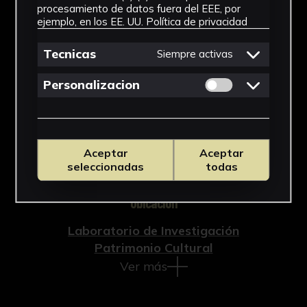
Documento
procesamiento de datos fuera del EEE, por
ejemplo, en los EE. UU.
Política de privacidad
Cronología
Tecnicas
Siempre activas
SF
Permitir cookies 
Personalizacion
Técnica
Impresión
Materiales
Aceptar
Aceptar
seleccionadas
todas
Papel
Ubicación
Laboratorio de Investigación
Patrimonio Cultural
Ver más