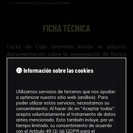
Comunicación Segregación BMN
FICHA TÉCNICA
Carta de Caja Granada donde se adjunta
documentación sobre la segregación de Banco
Mare Nostrum, se entiende que con motivo de
la absorción de Bankia
Información sobre las cookies
Utilizamos servicios de terceros que nos ayudan
a optimizar nuestro sitio web (análisis). Para
NºCatálogo
poder utilizar estos servicios, necesitamos su
consentimiento. Al hacer clic en "Aceptar todas",
FGD-07-0XX-051
acepta voluntariamente el tratamiento de datos
antes mencionado. Esto también incluye, por un
Tipología
tiempo limitado, su consentimiento de acuerdo
con el Artículo 49 (1) (a) GDPR para el