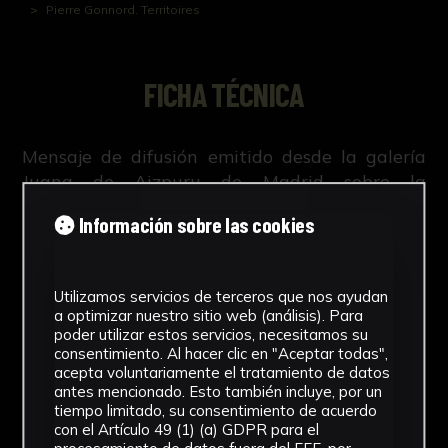
Pierre Gonnord. Territoires
FICHA TÉCNICA
Mensaje de difusión emitido desde la galería
Juana de Aizpuru de Madrid sobre la
exposición "Territoires" de Pierre Gonnord
Información sobre las cookies
Utilizamos servicios de terceros que nos ayudan
NºCatálogo
a optimizar nuestro sitio web (análisis). Para
poder utilizar estos servicios, necesitamos su
FGD-07-0XX-059
consentimiento. Al hacer clic en "Aceptar todas",
acepta voluntariamente el tratamiento de datos
antes mencionado. Esto también incluye, por un
Tipología
tiempo limitado, su consentimiento de acuerdo
con el Artículo 49 (1) (a) GDPR para el
Documento