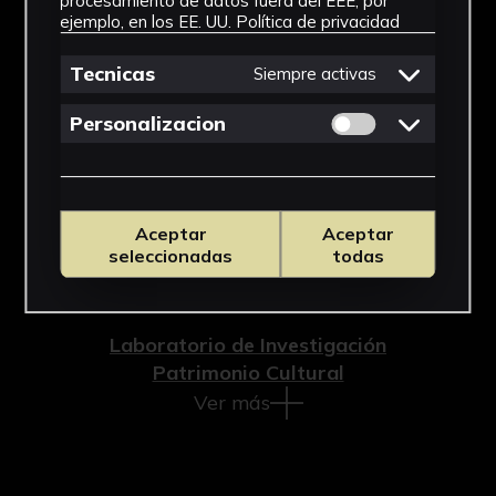
procesamiento de datos fuera del EEE, por
ejemplo, en los EE. UU.
Política de privacidad
Cronología
Tecnicas
Siempre activas
2012
Técnica
Permitir cookies 
Personalizacion
Impresión
Materiales
Aceptar
Aceptar
Papel
seleccionadas
todas
Ubicación
Laboratorio de Investigación
Patrimonio Cultural
Ver más