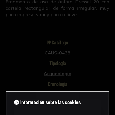
Fragmento de asa de ánfora Dressel 20 con
cartela rectangular de forma irregular, muy
poco impresa y muy poco relieve
NºCatálogo
CAUS-0438
Tipología
Arqueología
Cronología
Época romana
Información sobre las cookies
Materiales