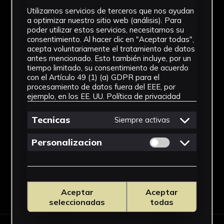
Cerámica
Utilizamos servicios de terceros que nos ayudan
Ubicación
a optimizar nuestro sitio web (análisis). Para
poder utilizar estos servicios, necesitamos su
consentimiento. Al hacer clic en "Aceptar todas",
Laboratorio de Investigación
acepta voluntariamente el tratamiento de datos
Patrimonio Cultural
antes mencionado. Esto también incluye, por un
tiempo limitado, su consentimiento de acuerdo
Dimensiones
con el Artículo 49 (1) (a) GDPR para el
procesamiento de datos fuera del EEE, por
Longitud máxima: 14,4 cm aprox;
ejemplo, en los EE. UU.
Política de privacidad
anchura máx: 4,9 cm// Base del sello:
4 cm de alto x 1,2 cm de largo
Tecnicas
Siempre activas
Ver más
Permitir cookies 
Personalizacion
Descargar Ficha
Aceptar
Aceptar
seleccionadas
todas