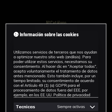
NºCatálogo
CAUS-0440
Información sobre las cookies
Tipología
Utilizamos servicios de terceros que nos ayudan
Arqueología
a optimizar nuestro sitio web (análisis). Para
poder utilizar estos servicios, necesitamos su
Cronología
consentimiento. Al hacer clic en "Aceptar todas",
acepta voluntariamente el tratamiento de datos
Época romana
antes mencionado. Esto también incluye, por un
tiempo limitado, su consentimiento de acuerdo
Materiales
con el Artículo 49 (1) (a) GDPR para el
procesamiento de datos fuera del EEE, por
Cerámica
ejemplo, en los EE. UU.
Política de privacidad
Ubicación
Tecnicas
Siempre activas