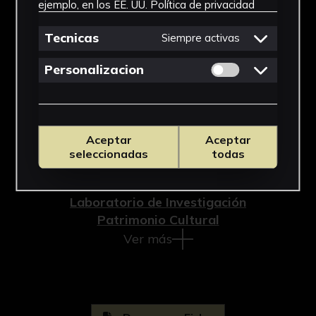
Cronología
ejemplo, en los EE. UU.
Política de privacidad
1990
Tecnicas
Siempre activas
Técnica
Permitir cookies 
Personalizacion
Impresión
Materiales
Aceptar
Aceptar
Cartulina
seleccionadas
todas
Ubicación
Laboratorio de Investigación
Patrimonio Cultural
Ver más