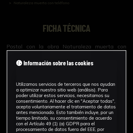
Naturaleza muerta con teléfono
FICHA TÉCNICA
Postal con la obra Naturaleza muerta con
teléfono, de Manuel Caballero
Información sobre las cookies
Utilizamos servicios de terceros que nos ayudan
NºCatálogo
a optimizar nuestro sitio web (análisis). Para
poder utilizar estos servicios, necesitamos su
FGD-04-0XX-025
consentimiento. Al hacer clic en "Aceptar todas",
acepta voluntariamente el tratamiento de datos
Tipología
antes mencionado. Esto también incluye, por un
tiempo limitado, su consentimiento de acuerdo
Documento
con el Artículo 49 (1) (a) GDPR para el
procesamiento de datos fuera del EEE, por