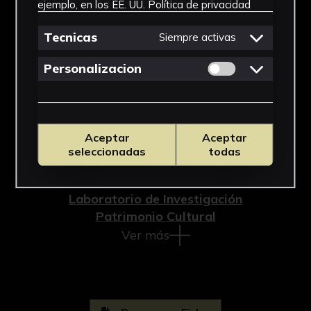
Cronología
ejemplo, en los EE. UU.
Política de privacidad
SF
Tecnicas
Siempre activas
Técnica
Permitir cookies 
Personalizacion
Impresión
Materiales
Aceptar
Aceptar
Cartulina
seleccionadas
todas
Ubicación
Laboratorio de Investigación
Patrimonio Cultural
Ver más