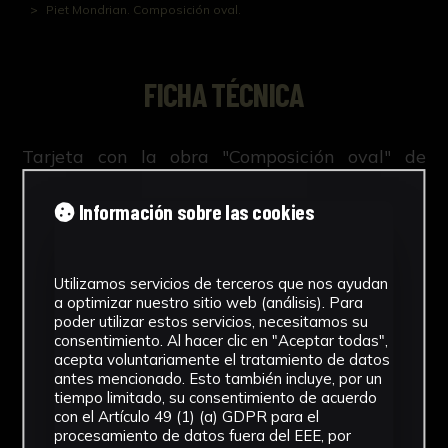
Piet Mondrian. Composición oval.
FICHA TÉCNICA
Tarjeta con la obra "Composición oval" de
Mondrian en el anverso.
Información sobre las cookies
Utilizamos servicios de terceros que nos ayudan
NºCatálogo
a optimizar nuestro sitio web (análisis). Para
poder utilizar estos servicios, necesitamos su
FGD-04-0XX-069
consentimiento. Al hacer clic en "Aceptar todas",
acepta voluntariamente el tratamiento de datos
Tipología
antes mencionado. Esto también incluye, por un
tiempo limitado, su consentimiento de acuerdo
Documento
con el Artículo 49 (1) (a) GDPR para el
procesamiento de datos fuera del EEE, por