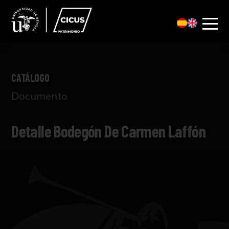
CATÁLOGO
Documento
Detalle Bodegón De Carmen Laffón