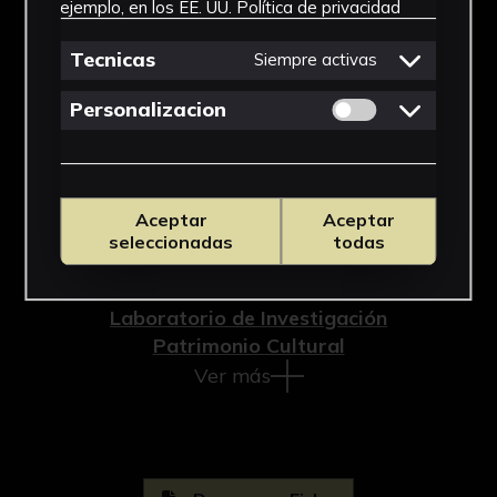
Cronología
ejemplo, en los EE. UU.
Política de privacidad
SF
Tecnicas
Siempre activas
Técnica
Permitir cookies 
Personalizacion
Impresión
Materiales
Aceptar
Aceptar
Cartulina
seleccionadas
todas
Ubicación
Laboratorio de Investigación
Patrimonio Cultural
Ver más