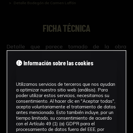
Detalle Bodegón de Carmen Laffón
FICHA TÉCNICA
Detalle que parece tomado de la obra
Bodegón en el coto
Información sobre las cookies
Utilizamos servicios de terceros que nos ayudan
NºCatálogo
a optimizar nuestro sitio web (análisis). Para
poder utilizar estos servicios, necesitamos su
FGD-04-0XX-076
consentimiento. Al hacer clic en "Aceptar todas",
acepta voluntariamente el tratamiento de datos
Tipología
antes mencionado. Esto también incluye, por un
tiempo limitado, su consentimiento de acuerdo
Documento
con el Artículo 49 (1) (a) GDPR para el
procesamiento de datos fuera del EEE, por