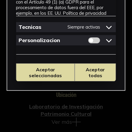
con el Artículo 49 (1) (a) GDPR para el
procesamiento de datos fuera del EEE, por
Arqueología
ejemplo, en los EE. UU.
Política de privacidad
Cronología
Tecnicas
Siempre activas
Época medieval islámica (almohade)
Permitir cookies 
Personalizacion
Técnica
Cuerda seca
Aceptar
Aceptar
Materiales
seleccionadas
todas
Cerámica
Ubicación
Laboratorio de Investigación
Patrimonio Cultural
Ver más