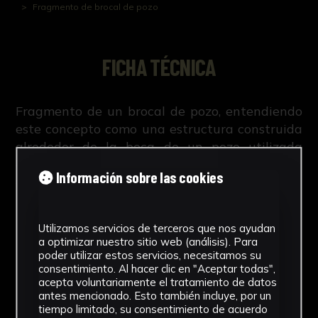
Fragmento de brocal de pozo
FICHA TÉCNICA
Fragmento de un brocal de pozo, entendiendo
este concepto como una estructura construida
alrededor de la boca de un pozo utilizada
como protección y empleada para facilitar el
Información sobre las cookies
acceso al agua.
Utilizamos servicios de terceros que nos ayudan
a optimizar nuestro sitio web (análisis). Para
poder utilizar estos servicios, necesitamos su
NºCatálogo
consentimiento. Al hacer clic en "Aceptar todas",
acepta voluntariamente el tratamiento de datos
CAUS-0464
antes mencionado. Esto también incluye, por un
tiempo limitado, su consentimiento de acuerdo
Tipología