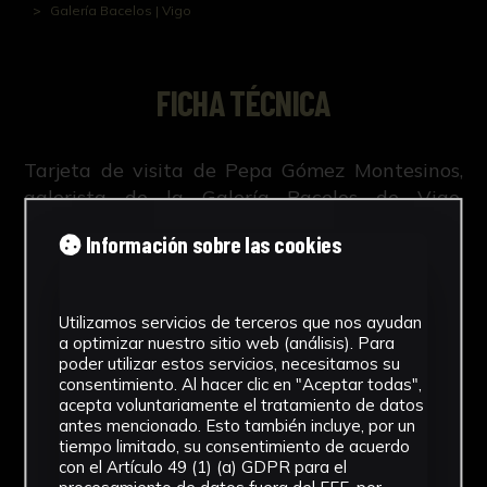
Galería Bacelos | Vigo
FICHA TÉCNICA
Tarjeta de visita de Pepa Gómez Montesinos,
galerista de la Galería Bacelos de Vigo,
posiblemente tomada en ARCO Madrid
Información sobre las cookies
Utilizamos servicios de terceros que nos ayudan
NºCatálogo
a optimizar nuestro sitio web (análisis). Para
poder utilizar estos servicios, necesitamos su
FGD-04-0XX-080
consentimiento. Al hacer clic en "Aceptar todas",
acepta voluntariamente el tratamiento de datos
antes mencionado. Esto también incluye, por un
Tipología
tiempo limitado, su consentimiento de acuerdo
con el Artículo 49 (1) (a) GDPR para el
Documento