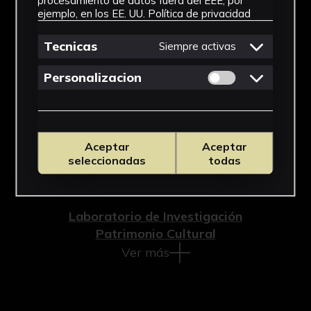
procesamiento de datos fuera del EEE, por
ejemplo, en los EE. UU.
Política de privacidad
Cronología
Tecnicas
Siempre activas
2017
Técnica
Permitir cookies 
Personalizacion
Impresión
Materiales
Aceptar
Aceptar
Cartulina
seleccionadas
todas
Ubicación
Laboratorio de Investigación
Patrimonio Cultural
Ver más