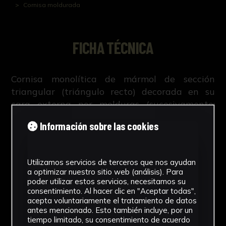
Cornisa moldurada
FICHA TÉCNICA
Cornisa monolítica de mármol de sección
triangular (triángulo recto) decorada en su
cara externa por molduras (sucesivamente:
escocia, toro, filete, toro, filete)
Información sobre las cookies
Utilizamos servicios de terceros que nos ayudan
NºCatálogo
a optimizar nuestro sitio web (análisis). Para
poder utilizar estos servicios, necesitamos su
CAUS-0543
consentimiento. Al hacer clic en "Aceptar todas",
acepta voluntariamente el tratamiento de datos
antes mencionado. Esto también incluye, por un
Tipología
tiempo limitado, su consentimiento de acuerdo