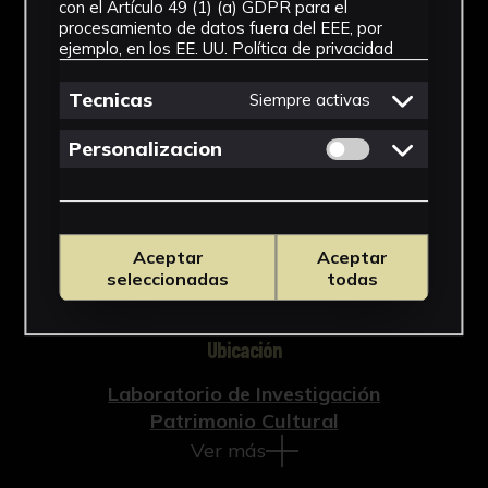
con el Artículo 49 (1) (a) GDPR para el
Arqueología
procesamiento de datos fuera del EEE, por
ejemplo, en los EE. UU.
Política de privacidad
Cronología
Tecnicas
Siempre activas
Época romana hasta época
neoclásica
Permitir cookies 
Personalizacion
Técnica
Tallada
Aceptar
Aceptar
Materiales
seleccionadas
todas
Mármol
Ubicación
Laboratorio de Investigación
Patrimonio Cultural
Ver más