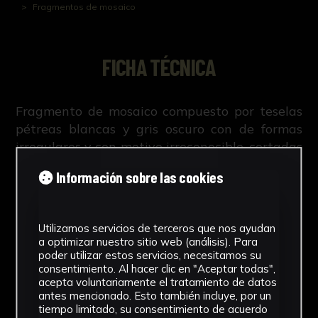
Fragmentos de mosaico
FICHA TÉCNICA
Fragmento de mosaico compuesto por teselas
pétreas blancas y gris oscuro con de formas
irregulares y con motivo irreconocible, cortadas
en función del motivo a representar. Conserva
Información sobre las cookies
parte de la cama de mortero.
Utilizamos servicios de terceros que nos ayudan
a optimizar nuestro sitio web (análisis). Para
poder utilizar estos servicios, necesitamos su
NºCatálogo
consentimiento. Al hacer clic en "Aceptar todas",
acepta voluntariamente el tratamiento de datos
CAUS-0549
antes mencionado. Esto también incluye, por un
tiempo limitado, su consentimiento de acuerdo
Tipología