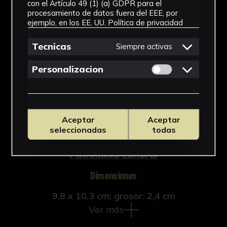
con el Artículo 49 (1) (a) GDPR para el
procesamiento de datos fuera del EEE, por
Arqueología
ejemplo, en los EE. UU.
Política de privacidad
Cronología
Tecnicas
Siempre activas
Época romana imperial
Permitir cookies 
Personalizacion
Materiales
Piedra
Aceptar
Aceptar
Ubicación
seleccionadas
todas
Laboratorio de Investigación
Patrimonio Cultural
Dimensiones
9,8 x 10,3 cm; grosor: 2,4 cm
Ver más