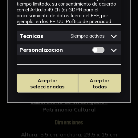
CAUS-0567
tiempo limitado, su consentimiento de acuerdo
con el Artículo 49 (1) (a) GDPR para el
Tipología
procesamiento de datos fuera del EEE, por
ejemplo, en los EE. UU.
Política de privacidad
Arqueología
Tecnicas
Siempre activas
Cronología
Permitir cookies 
Personalizacion
Época tardoantigua
Materiales
Cerámica
Aceptar
Aceptar
seleccionadas
todas
Ubicación
Laboratorio de Investigación
Patrimonio Cultural
Dimensiones
Altura: 5,5 cm; anchura: 29,5 x 15 cm