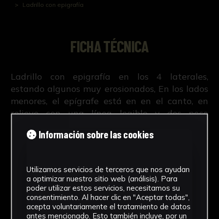
Ladrillo con epigrafía
FICHA TÉCNICA
Ladrillo con epigrafía en los 4 laterales,
estando algunos muy erosionados, En los lados
menores, el epígrafe está en en el canto, en
relieve con una línea legible y dos poco
legibles; los lados mayores también tienen el
Información sobre las cookies
epígrafe en el canto, en relieve encontrándose
muy erosionada, casi perdida.
Utilizamos servicios de terceros que nos ayudan
a optimizar nuestro sitio web (análisis). Para
poder utilizar estos servicios, necesitamos su
consentimiento. Al hacer clic en "Aceptar todas",
NºCatálogo
acepta voluntariamente el tratamiento de datos
antes mencionado. Esto también incluye, por un