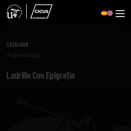
CATÁLOGO
Arqueología
Ladrillo Con Epigrafía