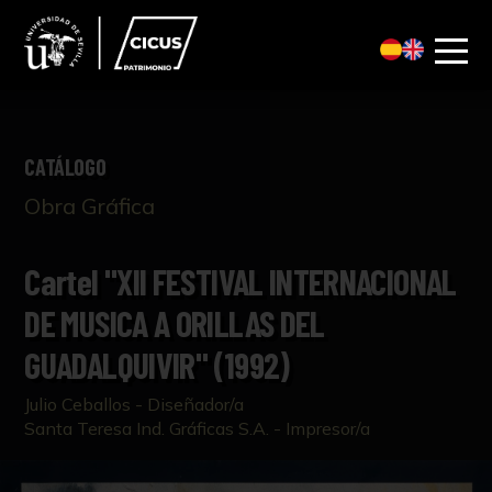
CATÁLOGO
Obra Gráfica
Cartel "XII FESTIVAL INTERNACIONAL
DE MUSICA A ORILLAS DEL
GUADALQUIVIR" (1992)
Julio Ceballos - Diseñador/a
Santa Teresa Ind. Gráficas S.A. - Impresor/a