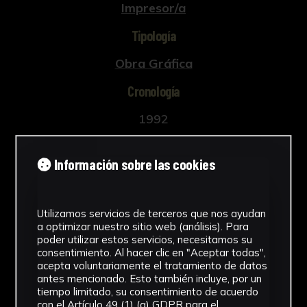
Impresor/a
Tipología
Obra Gráfica
Cronología
1992
Estilo
Información sobre las cookies
Abstracción Geométrica
Técnica
Utilizamos servicios de terceros que nos ayudan
a optimizar nuestro sitio web (análisis). Para
Impresión
poder utilizar estos servicios, necesitamos su
Ver más
consentimiento. Al hacer clic en "Aceptar todas",
acepta voluntariamente el tratamiento de datos
antes mencionado. Esto también incluye, por un
tiempo limitado, su consentimiento de acuerdo
con el Artículo 49 (1) (a) GDPR para el