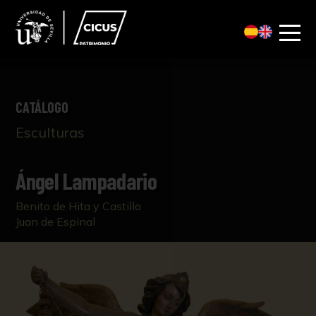
CATÁLOGO
Esculturas
Ángel Lampadario
Benito de Hita y Castillo
Juan de Espinal