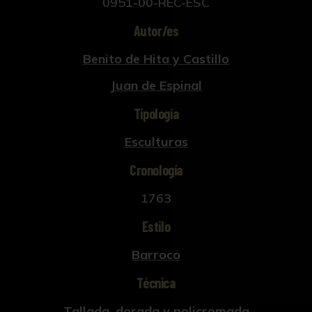
0951-00-REC-ESC
Autor/es
Benito de Hita y Castillo
Juan de Espinal
Tipología
Esculturas
Cronología
1763
Estilo
Barroco
Técnica
Tallada, dorada y policromada