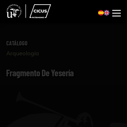
CATÁLOGO
Arqueología
Fragmento De Yesería