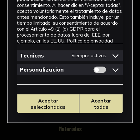
en superficie algunos restos de un mortero de
consentimiento. Al hacer clic en "Aceptar todas",
grano grueso.
acepta voluntariamente el tratamiento de datos
antes mencionado. Esto también incluye, por un
tiempo limitado, su consentimiento de acuerdo
NºCatálogo
con el Artículo 49 (1) (a) GDPR para el
procesamiento de datos fuera del EEE, por
CAUS-0600
ejemplo, en los EE. UU.
Política de privacidad
Tipología
Tecnicas
Siempre activas
Arqueología
Permitir cookies 
Personalizacion
Cronología
Época bajomedieval cristiana
Aceptar
Aceptar
Técnica
seleccionadas
todas
Moldeado
Materiales