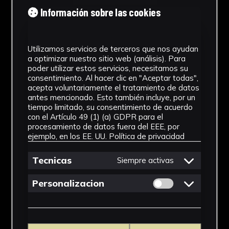
Tipología
Información sobre las cookies
Medicamento
Utilizamos servicios de terceros que nos ayudan
Cronología
a optimizar nuestro sitio web (análisis). Para
poder utilizar estos servicios, necesitamos su
SF
consentimiento. Al hacer clic en "Aceptar todas",
acepta voluntariamente el tratamiento de datos
Materiales
antes mencionado. Esto también incluye, por un
tiempo limitado, su consentimiento de acuerdo
Vidrio
con el Artículo 49 (1) (a) GDPR para el
procesamiento de datos fuera del EEE, por
Ubicación
ejemplo, en los EE. UU.
Política de privacidad
Facultad de Farmacia
Tecnicas
Siempre activas
Dimensiones
Permitir cookies 
Personalizacion
6,5 x 3,5 x 3,5 cm
Ver más