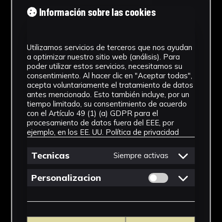
Tipología
Información sobre las cookies
Medicamento
Utilizamos servicios de terceros que nos ayudan
Cronología
a optimizar nuestro sitio web (análisis). Para
poder utilizar estos servicios, necesitamos su
SF
consentimiento. Al hacer clic en "Aceptar todas",
acepta voluntariamente el tratamiento de datos
Materiales
antes mencionado. Esto también incluye, por un
tiempo limitado, su consentimiento de acuerdo
Vidrio
con el Artículo 49 (1) (a) GDPR para el
procesamiento de datos fuera del EEE, por
Ubicación
ejemplo, en los EE. UU.
Política de privacidad
Facultad de Farmacia
Tecnicas
Siempre activas
Dimensiones
Permitir cookies 
Personalizacion
6 x 3 x 3 cm
Ver más