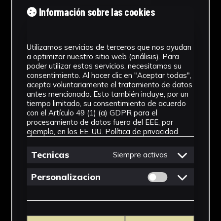
Tipología
Información sobre las cookies
Medicamento
Utilizamos servicios de terceros que nos ayudan
Cronología
a optimizar nuestro sitio web (análisis). Para
poder utilizar estos servicios, necesitamos su
SF
consentimiento. Al hacer clic en "Aceptar todas",
acepta voluntariamente el tratamiento de datos
Materiales
antes mencionado. Esto también incluye, por un
tiempo limitado, su consentimiento de acuerdo
Vidrio
con el Artículo 49 (1) (a) GDPR para el
procesamiento de datos fuera del EEE, por
Ubicación
ejemplo, en los EE. UU.
Política de privacidad
Facultad de Farmacia
Tecnicas
Siempre activas
Dimensiones
Permitir cookies 
Personalizacion
7 x 3 x3 cm
Ver más