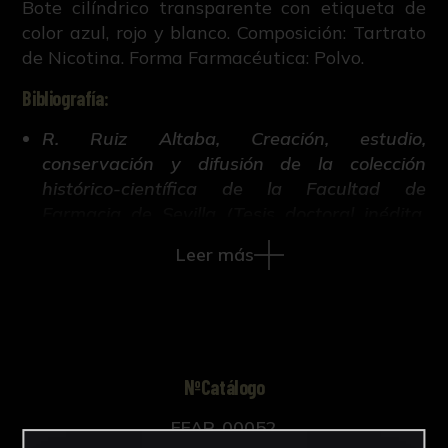
Bote cilíndrico transparente con etiqueta de
color azul, rojo y blanco. Composición: Tartrato
de Nicotina. Forma Farmacéutica: Polvo.
Bibliografía:
R. Ruiz Altaba, Creación, estudio,
conservación y difusión de la colección
histórico-científica de la Facultad de
Farmacia de Sevilla (Tesis doctoral inédita,
421-663, Universidad de Sevilla, 2018).
Leer más
NºCatálogo
FFAR-00052