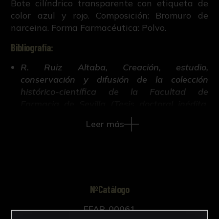
Bote cilíndrico transparente con etiqueta de
color azul y rojo. Composición: Bromuro de
narceina. Forma Farmacéutica: Polvo.
Bibliografía:
R. Ruiz Altaba, Creación, estudio,
conservación y difusión de la colección
histórico-científica de la Facultad de
Farmacia de Sevilla (Tesis doctoral inédita,
421-663, Universidad de Sevilla, 2018).
Leer más
NºCatálogo
FFAR-00061