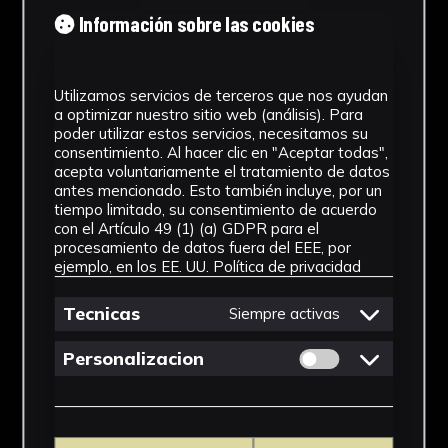
Tipología
Información sobre las cookies
Medicamento
Utilizamos servicios de terceros que nos ayudan
Cronología
a optimizar nuestro sitio web (análisis). Para
poder utilizar estos servicios, necesitamos su
SF
consentimiento. Al hacer clic en "Aceptar todas",
acepta voluntariamente el tratamiento de datos
Materiales
antes mencionado. Esto también incluye, por un
tiempo limitado, su consentimiento de acuerdo
Vidrio
con el Artículo 49 (1) (a) GDPR para el
procesamiento de datos fuera del EEE, por
Ubicación
ejemplo, en los EE. UU.
Política de privacidad
Facultad de Farmacia
Tecnicas
Siempre activas
Dimensiones
Permitir cookies 
Personalizacion
6,5 x 3 x3 cm
Ver más