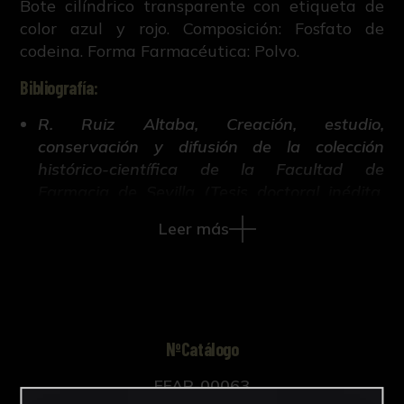
Bote cilíndrico transparente con etiqueta de
color azul y rojo. Composición: Fosfato de
codeina. Forma Farmacéutica: Polvo.
Bibliografía:
R. Ruiz Altaba, Creación, estudio,
conservación y difusión de la colección
histórico-científica de la Facultad de
Farmacia de Sevilla (Tesis doctoral inédita,
421-663, Universidad de Sevilla, 2018).
Leer más
NºCatálogo
FFAR-00063