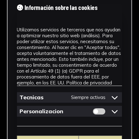
Tipología
Información sobre las cookies
Medicamento
Utilizamos servicios de terceros que nos ayudan
Cronología
a optimizar nuestro sitio web (análisis). Para
poder utilizar estos servicios, necesitamos su
SF
consentimiento. Al hacer clic en "Aceptar todas",
acepta voluntariamente el tratamiento de datos
Materiales
antes mencionado. Esto también incluye, por un
tiempo limitado, su consentimiento de acuerdo
Vidrio
con el Artículo 49 (1) (a) GDPR para el
procesamiento de datos fuera del EEE, por
Ubicación
ejemplo, en los EE. UU.
Política de privacidad
Facultad de Farmacia
Tecnicas
Siempre activas
Dimensiones
Permitir cookies 
Personalizacion
7 x 3,5 x 3,5 cm
Ver más