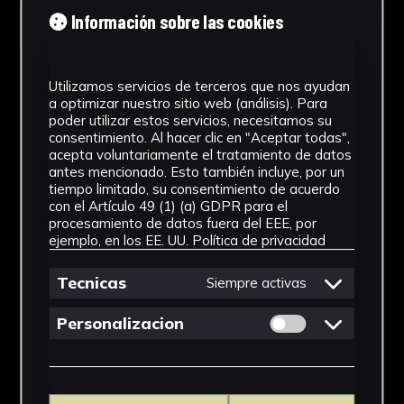
Tipología
Información sobre las cookies
Medicamento
Utilizamos servicios de terceros que nos ayudan
Cronología
a optimizar nuestro sitio web (análisis). Para
poder utilizar estos servicios, necesitamos su
SF
consentimiento. Al hacer clic en "Aceptar todas",
acepta voluntariamente el tratamiento de datos
Materiales
antes mencionado. Esto también incluye, por un
tiempo limitado, su consentimiento de acuerdo
Vidrio
con el Artículo 49 (1) (a) GDPR para el
procesamiento de datos fuera del EEE, por
Ubicación
ejemplo, en los EE. UU.
Política de privacidad
Facultad de Farmacia
Tecnicas
Siempre activas
Dimensiones
Permitir cookies 
Personalizacion
4 x 2,5 x 2,5 cm
Ver más