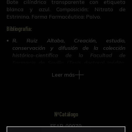
Bote cilíndrico transparente con etiqueta
blanca y azul. Composición: Nitrato de
Estrinina. Forma Farmacéutica: Polvo.
Bibliografía:
R. Ruiz Altaba, Creación, estudio,
conservación y difusión de la colección
histórico-científica de la Facultad de
Farmacia de Sevilla (Tesis doctoral inédita,
421-663, Universidad de Sevilla, 2018).
Leer más
NºCatálogo
FFAR-00070