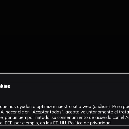
okies
que nos ayudan a optimizar nuestro sitio web (análisis). Para pode
Al hacer clic en "Aceptar todas", acepta voluntariamente el tra
, por un tiempo limitado, su consentimiento de acuerdo con el Ar
l EEE, por ejemplo, en los EE. UU.
Política de privacidad