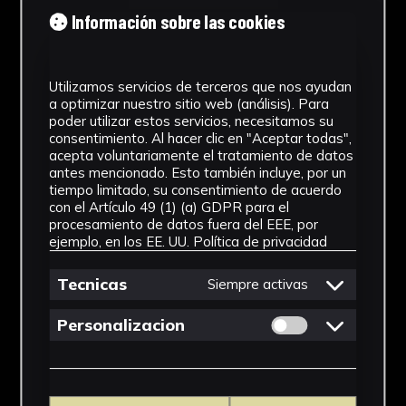
Tipología
Información sobre las cookies
Medicamento
Utilizamos servicios de terceros que nos ayudan
Cronología
a optimizar nuestro sitio web (análisis). Para
poder utilizar estos servicios, necesitamos su
SF
consentimiento. Al hacer clic en "Aceptar todas",
acepta voluntariamente el tratamiento de datos
Materiales
antes mencionado. Esto también incluye, por un
tiempo limitado, su consentimiento de acuerdo
Vidrio
con el Artículo 49 (1) (a) GDPR para el
procesamiento de datos fuera del EEE, por
Ubicación
ejemplo, en los EE. UU.
Política de privacidad
Facultad de Farmacia
Tecnicas
Siempre activas
Dimensiones
Permitir cookies 
Personalizacion
28 x 12,5 x 12,5 cm
Ver más