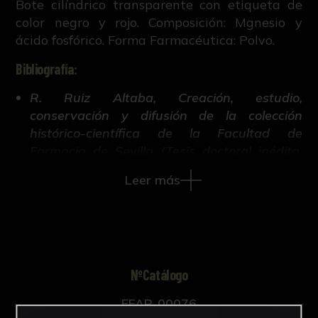
Bote cilíndrico transparente con etiqueta de
color negro y rojo. Composición: Mgnesio y
ácido fosfórico. Forma Farmacéutica: Polvo.
Bibliografía:
R. Ruiz Altaba, Creación, estudio,
conservación y difusión de la colección
histórico-científica de la Facultad de
Farmacia de Sevilla (Tesis doctoral inédita,
421-663, Universidad de Sevilla, 2018).
Leer más
NºCatálogo
FFAR-00076