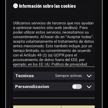
Tipología
Información sobre las cookies
Medicamento
Utilizamos servicios de terceros que nos ayudan
Cronología
a optimizar nuestro sitio web (análisis). Para
poder utilizar estos servicios, necesitamos su
SF
consentimiento. Al hacer clic en "Aceptar todas",
acepta voluntariamente el tratamiento de datos
Materiales
antes mencionado. Esto también incluye, por un
tiempo limitado, su consentimiento de acuerdo
Vidrio
con el Artículo 49 (1) (a) GDPR para el
procesamiento de datos fuera del EEE, por
Ubicación
ejemplo, en los EE. UU.
Política de privacidad
Facultad de Farmacia
Tecnicas
Siempre activas
Dimensiones
Permitir cookies 
Personalizacion
16,5 x 7,5 x 7,5 cm
Ver más