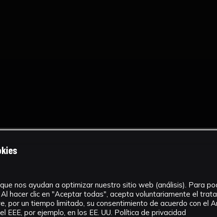
okies
que nos ayudan a optimizar nuestro sitio web (análisis). Para pode
Al hacer clic en "Aceptar todas", acepta voluntariamente el tra
, por un tiempo limitado, su consentimiento de acuerdo con el Ar
l EEE, por ejemplo, en los EE. UU.
Política de privacidad