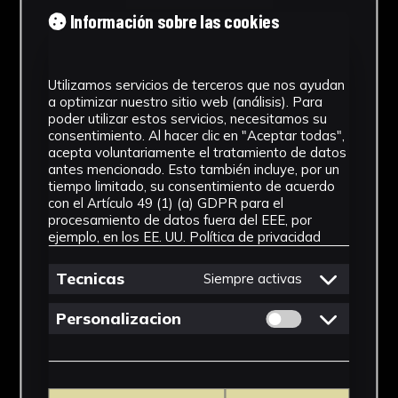
Tipología
Información sobre las cookies
Medicamento
Utilizamos servicios de terceros que nos ayudan
Cronología
a optimizar nuestro sitio web (análisis). Para
poder utilizar estos servicios, necesitamos su
SF
consentimiento. Al hacer clic en "Aceptar todas",
acepta voluntariamente el tratamiento de datos
Materiales
antes mencionado. Esto también incluye, por un
tiempo limitado, su consentimiento de acuerdo
Vidrio
con el Artículo 49 (1) (a) GDPR para el
procesamiento de datos fuera del EEE, por
Ubicación
ejemplo, en los EE. UU.
Política de privacidad
Facultad de Farmacia
Tecnicas
Siempre activas
Dimensiones
Permitir cookies 
Personalizacion
15 x 5,5 x 5,5 cm.
Ver más