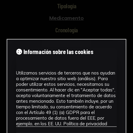
Tipología
Medicamento
Cronología
SF
Información sobre las cookies
Materiales
Metal
Utilizamos servicios de terceros que nos ayudan
Ubicación
a optimizar nuestro sitio web (análisis). Para
poder utilizar estos servicios, necesitamos su
Facultad de Farmacia
consentimiento. Al hacer clic en "Aceptar todas",
acepta voluntariamente el tratamiento de datos
antes mencionado. Esto también incluye, por un
Dimensiones
tiempo limitado, su consentimiento de acuerdo
con el Artículo 49 (1) (a) GDPR para el
6,2 x 4,9 x 4,9 cm
procesamiento de datos fuera del EEE, por
Ver más
ejemplo, en los EE. UU.
Política de privacidad