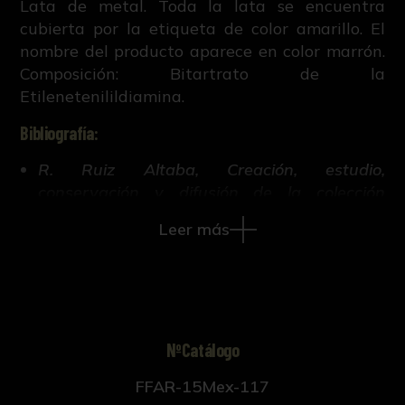
Lata de metal. Toda la lata se encuentra
cubierta por la etiqueta de color amarillo. El
nombre del producto aparece en color marrón.
Composición: Bitartrato de la
Etilenetenilildiamina.
Bibliografía:
R. Ruiz Altaba, Creación, estudio,
conservación y difusión de la colección
histórico-científica de la Facultad de
Leer más
Farmacia de Sevilla (Tesis doctoral inédita,
421-663, Universidad de Sevilla, 2018).
NºCatálogo
FFAR-15Mex-117