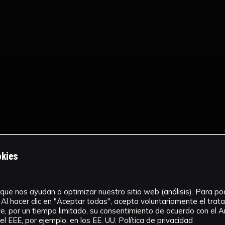
okies
que nos ayudan a optimizar nuestro sitio web (análisis). Para pode
Al hacer clic en "Aceptar todas", acepta voluntariamente el tra
, por un tiempo limitado, su consentimiento de acuerdo con el Ar
l EEE, por ejemplo, en los EE. UU.
Política de privacidad