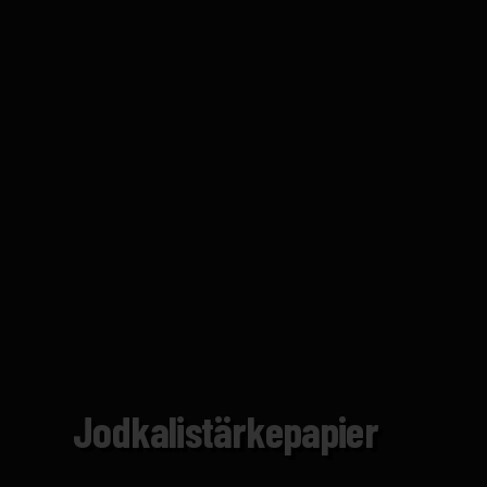
Jodkalistärkepapier