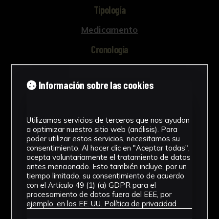
Tipología
Medicamento
Cronología
SF
Información sobre las cookies
Materiales
Vidrio
Utilizamos servicios de terceros que nos ayudan
Ubicación
a optimizar nuestro sitio web (análisis). Para
poder utilizar estos servicios, necesitamos su
Facultad de Farmacia
consentimiento. Al hacer clic en "Aceptar todas",
acepta voluntariamente el tratamiento de datos
antes mencionado. Esto también incluye, por un
Dimensiones
tiempo limitado, su consentimiento de acuerdo
con el Artículo 49 (1) (a) GDPR para el
9 x 3 x 3 cm.
procesamiento de datos fuera del EEE, por
Ver más
ejemplo, en los EE. UU.
Política de privacidad