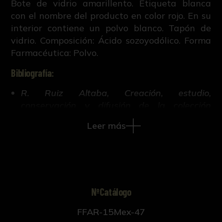
Bote de vidrio amarillento. Etiqueta blanca
con el nombre del producto en color rojo. En su
interior contiene un polvo blanco. Tapón de
vidrio. Composición: Ácido sozoyodólico. Forma
Farmacéutica: Polvo.
Bibliografía:
R. Ruiz Altaba, Creación, estudio,
conservación y difusión de la colección
histórico-científica de la Facultad de
Leer más
Farmacia de Sevilla (Tesis doctoral inédita,
421-663, Universidad de Sevilla, 2018).
NºCatálogo
FFAR-15Mex-47