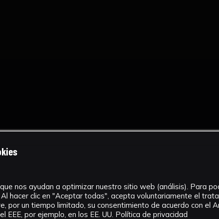
okies
que nos ayudan a optimizar nuestro sitio web (análisis). Para pode
Al hacer clic en "Aceptar todas", acepta voluntariamente el tra
, por un tiempo limitado, su consentimiento de acuerdo con el Ar
l EEE, por ejemplo, en los EE. UU.
Política de privacidad