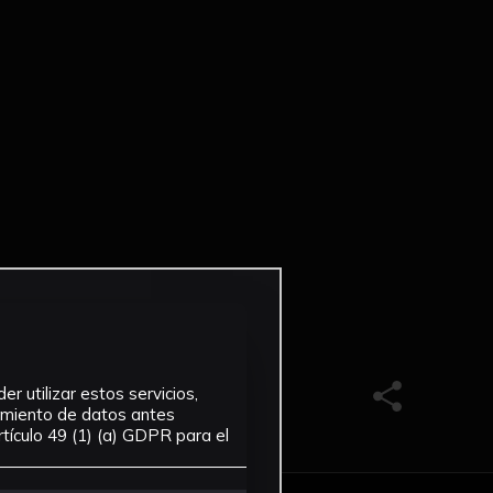
r utilizar estos servicios,
Compartir e
tamiento de datos antes
tículo 49 (1) (a) GDPR para el