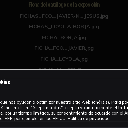
Ficha del catálogo de la exposición
FICHAS_FCO._JAVIER-N._JESUS.jpg
FICHAS_LOYOLA-BORJA.jpg
FICHA_BORJA.jpg
FICHA_FCO._JAVIER.jpg
FICHA_LOYOLA.jpg
FICHA_N._JESUS.jpg
FICHA_SANTA_ANA.jpg
okies
FICHA_SANTA_ANA_I.jpg
que nos ayudan a optimizar nuestro sitio web (análisis). Para pode
Al hacer clic en "Aceptar todas", acepta voluntariamente el tra
, por un tiempo limitado, su consentimiento de acuerdo con el Ar
l EEE, por ejemplo, en los EE. UU.
Política de privacidad