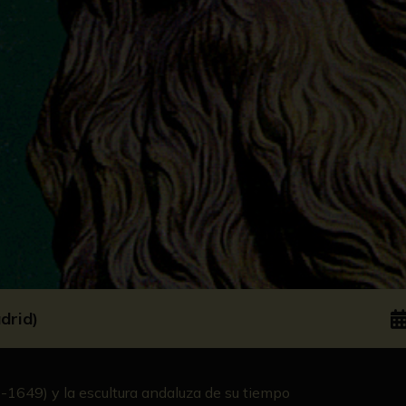
drid)
1649) y la escultura andaluza de su tiempo