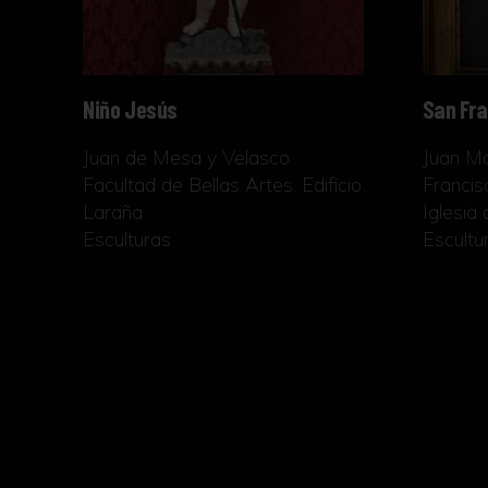
Niño Jesús
San Fra
Juan de Mesa y Velasco
Juan Ma
Facultad de Bellas Artes. Edificio
Franci
Laraña
Iglesia
Esculturas
Escultu