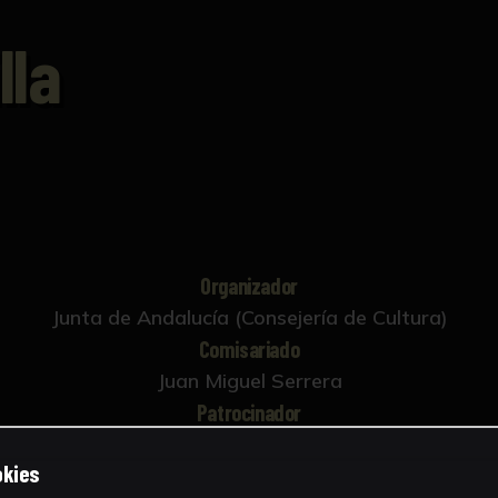
lla
Organizador
Junta de Andalucía (Consejería de Cultura)
Comisariado
Juan Miguel Serrera
Patrocinador
eria Líneas Aéreas de España; Tío Pepe, González By
okies