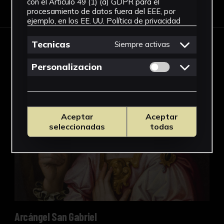
con el Artículo 49 (1) (a) GDPR para el
procesamiento de datos fuera del EEE, por
ejemplo, en los EE. UU.
Política de privacidad
Tecnicas
Siempre activas
OBRAS EN ESTA EXPOSICIÓN
Permitir cookies 
Personalizacion
Arcángel San Gabriel
Aceptar
Aceptar
seleccionadas
todas
Arcángel San Gabriel