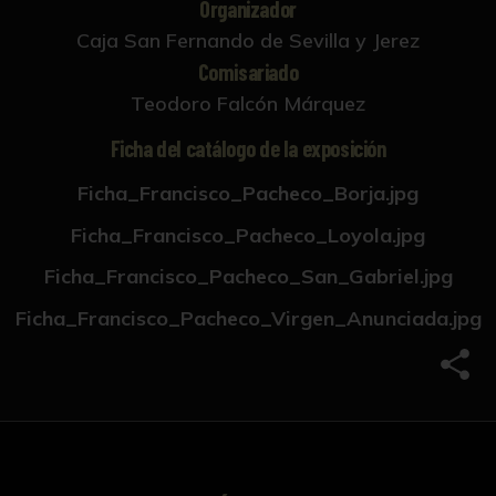
Organizador
Caja San Fernando de Sevilla y Jerez
Comisariado
Teodoro Falcón Márquez
Ficha del catálogo de la exposición
Ficha_Francisco_Pacheco_Borja.jpg
Ficha_Francisco_Pacheco_Loyola.jpg
Ficha_Francisco_Pacheco_San_Gabriel.jpg
Ficha_Francisco_Pacheco_Virgen_Anunciada.jpg
Comp