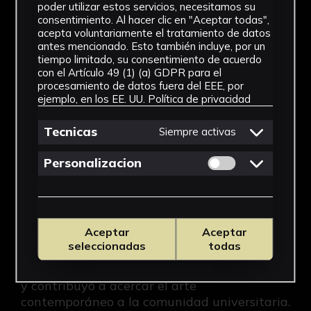
Fallece Manolo Cuervo, artista imprescindible de 
poder utilizar estos servicios, necesitamos su
consentimiento. Al hacer clic en "Aceptar todas",
acepta voluntariamente el tratamiento de datos
antes mencionado. Esto también incluye, por un
tiempo limitado, su consentimiento de acuerdo
con el Artículo 49 (1) (a) GDPR para el
procesamiento de datos fuera del EEE, por
ejemplo, en los EE. UU.
Política de privacidad
Tecnicas
Siempre activas
Permitir cookies 
Personalizacion
02-07-2026
Fallece Manolo Cuervo, artista imprescindible
de la creación contemporánea sevillana
Aceptar
Aceptar
El pintor y diseñador mantuvo una estrecha
seleccionadas
todas
vinculación con la Universidad de Sevilla y el
CICUS, donde impulsó proyectos expositivos
y contribuyó a acercar el arte
contemporáneo a la comunidad universitaria.