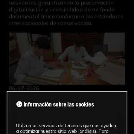
relevantes, garantizando la preservación,
digitalización y accesibilidad de un fondo
documental único conforme a los estándares
internacionales de conservación.
La Universidad de Sevilla impulsa la conservación
06-07-2026
La Universidad de Sevilla impulsa la
conservación preventiva del Fondo José Luis
Información sobre las cookies
Tejada
El objetivo es garantizar su preservación y
Utilizamos servicios de terceros que nos ayudan
futura consulta
a optimizar nuestro sitio web (análisis). Para