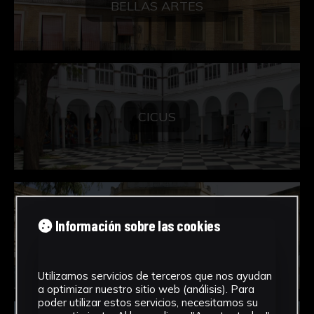
BELLAS ARTES
CICUS
PABELLONES
Información sobre las cookies
HISTÓRICOS DEL
29
Utilizamos servicios de terceros que nos ayudan
a optimizar nuestro sitio web (análisis). Para
poder utilizar estos servicios, necesitamos su