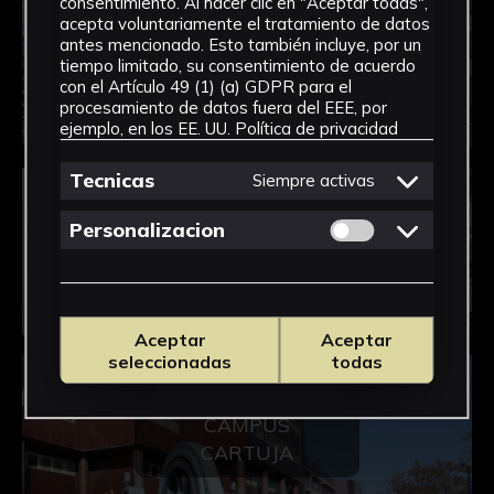
consentimiento. Al hacer clic en "Aceptar todas",
acepta voluntariamente el tratamiento de datos
antes mencionado. Esto también incluye, por un
CAMPUS DE
tiempo limitado, su consentimiento de acuerdo
REINA MERCEDES
con el Artículo 49 (1) (a) GDPR para el
procesamiento de datos fuera del EEE, por
ejemplo, en los EE. UU.
Política de privacidad
Tecnicas
Siempre activas
Permitir cookies 
Personalizacion
CAMPUS RAMÓN
Y CAJAL
Aceptar
Aceptar
seleccionadas
todas
CAMPUS
CARTUJA